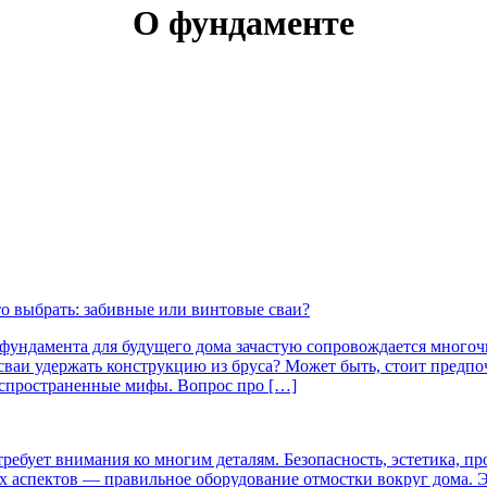
О фундаменте
 фундамента для будущего дома зачастую сопровождается много
сваи удержать конструкцию из бруса? Может быть, стоит предп
аспространенные мифы. Вопрос про […]
 требует внимания ко многим деталям. Безопасность, эстетика, п
 аспектов — правильное оборудование отмостки вокруг дома. Эт