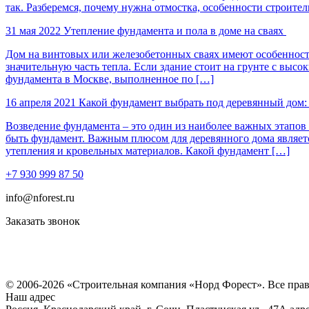
так. Разберемся, почему нужна отмостка, особенности строител
31 мая 2022
Утепление фундамента и пола в доме на сваях
Дом на винтовых или железобетонных сваях имеют особенность 
значительную часть тепла. Если здание стоит на грунте с выс
фундамента в Москве, выполненное по […]
16 апреля 2021
Какой фундамент выбрать под деревянный дом:
Возведение фундамента – это один из наиболее важных этапов
быть фундамент. Важным плюсом для деревянного дома является
утепления и кровельных материалов. Какой фундамент […]
+7 930 999 87 50
info@nforest.ru
Заказать звонок
Политика конфиденциальности
Согласие на обработку персональных данных
© 2006-2026 «Строительная компания «Норд Форест». Все пра
Наш адрес