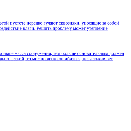
той пустоте нередко гуляют сквозняки, уносящие за собой
воздействие влаги. Решить проблему может утепление
 больше масса сооружения, тем больше основательным должен
льно легкий, то можно легко ошибиться, не заложив вес