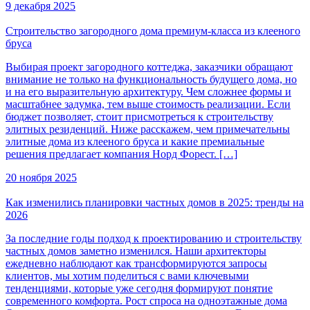
9 декабря 2025
Строительство загородного дома премиум-класса из клееного
бруса
Выбирая проект загородного коттеджа, заказчики обращают
внимание не только на функциональность будущего дома, но
и на его выразительную архитектуру. Чем сложнее формы и
масштабнее задумка, тем выше стоимость реализации. Если
бюджет позволяет, стоит присмотреться к строительству
элитных резиденций. Ниже расскажем, чем примечательны
элитные дома из клееного бруса и какие премиальные
решения предлагает компания Норд Форест. […]
20 ноября 2025
Как изменились планировки частных домов в 2025: тренды на
2026
За последние годы подход к проектированию и строительству
частных домов заметно изменился. Наши архитекторы
ежедневно наблюдают как трансформируются запросы
клиентов, мы хотим поделиться с вами ключевыми
тенденциями, которые уже сегодня формируют понятие
современного комфорта. Рост спроса на одноэтажные дома