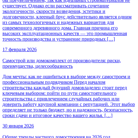
бы преувеличением, так как идеальных стройматериалов не
существует. Однако если рассматривать сочетание
экологичности, скорости возведения, эстетики и
долговечности, клееный брус действительно является одним
из самых технологичных и надежных вариантов для
современного деревянного дома. Главная причина его
высоких эксплуатационных качеств — это промышленная
точность производства и устранение природных […]
17 февраля 2026
Самострой или домокомплект от производителя: риски,
преимущества, целесообразность
Дом мечты: как не ошибиться в выборе между самостроем и
профессиональным подрядчиком Перед началом
строительства каждый будущий домовладелец стоит перед
ключевым выбором: пойти по пути самостоятельного
строительства с привлечением случайных рабочих или
доверить работу крупной компании с репутацией. Этот выбор
определяет не только бюджет, но и надежность, безопасность,
сроки сдачи и итоговое качество вашего жилья. […]
30 января 2026
Общие тренды частного домостроения на 2026 год