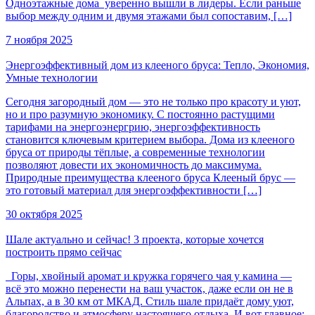
Одноэтажные дома уверенно вышли в лидеры. Если раньше
выбор между одним и двумя этажами был сопоставим, […]
7 ноября 2025
Энергоэффективный дом из клееного бруса: Тепло, Экономия,
Умные технологии
Сегодня загородный дом — это не только про красоту и уют,
но и про разумную экономику. С постоянно растущими
тарифами на энергоэнергрию, энергоэффективность
становится ключевым критерием выбора. Дома из клееного
бруса от природы тёплые, а современные технологии
позволяют довести их экономичность до максимума.
Природные преимущества клееного бруса Клееный брус —
это готовый материал для энергоэффективности […]
30 октября 2025
Шале актуально и сейчас! 3 проекта, которые хочется
построить прямо сейчас
Горы, хвойный аромат и кружка горячего чая у камина —
всё это можно перенести на ваш участок, даже если он не в
Альпах, а в 30 км от МКАД. Стиль шале придаёт дому уют,
благородство и атмосферу настоящего отдыха. И вот главное: