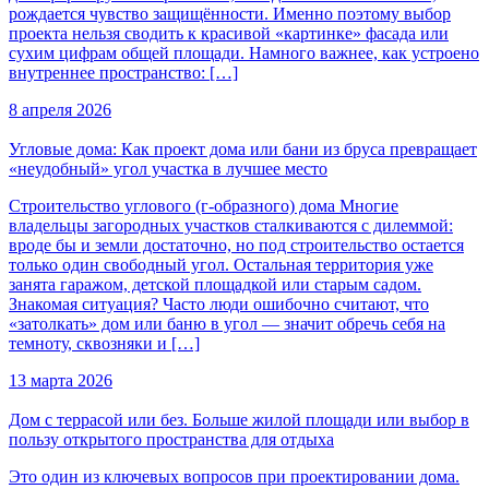
рождается чувство защищённости. Именно поэтому выбор
проекта нельзя сводить к красивой «картинке» фасада или
сухим цифрам общей площади. Намного важнее, как устроено
внутреннее пространство: […]
8 апреля 2026
Угловые дома: Как проект дома или бани из бруса превращает
«неудобный» угол участка в лучшее место
Строительство углового (г-образного) дома Многие
владельцы загородных участков сталкиваются с дилеммой:
вроде бы и земли достаточно, но под строительство остается
только один свободный угол. Остальная территория уже
занята гаражом, детской площадкой или старым садом.
Знакомая ситуация? Часто люди ошибочно считают, что
«затолкать» дом или баню в угол — значит обречь себя на
темноту, сквозняки и […]
13 марта 2026
Дом с террасой или без. Больше жилой площади или выбор в
пользу открытого пространства для отдыха
Это один из ключевых вопросов при проектировании дома.