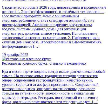
Строительство дома в 2026 году, нововведения и проверенные
решения 1. Энергоэффективность и «зелёные» технологии —
абсолютный приоритет. Дома с минимальным
энергопотреблением станут стандартом ожиданий, а не
премиум-опцией. Активное внедрение: рекуператоры
воздуха, системы «умного дома» для оптимизации
энергозатрат, дополнительное утепление. Использование
экологичных и вторичных материалов. 2. Цифровизация и
«умный дом» как база. Проектирование в BIM-технологиях
(информационное […]
19 декабря 2025
Ресторан из клееного бруса: стильно и экологично
Еда и место, где ее подают, всегда имели для человека особый
смысл. На многовековых традициях сегодня держатся три
опоры современной гастроиндустрии: качество кухни,
уровень сервиса и атмосфера пространства. Современный
ресторанный рынок, опираясь на эти основы, развивает
тренды на аутентичность, экологичность и уникальный
характер интерьеров. Ресторан, построенный из клееного
бруса, органично вписывается в эти тенденции: здесь […]