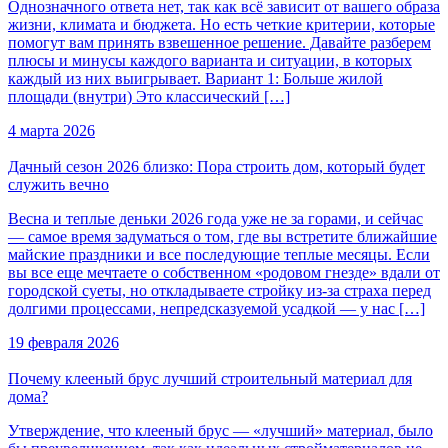
Однозначного ответа нет, так как всё зависит от вашего образа
жизни, климата и бюджета. Но есть четкие критерии, которые
помогут вам принять взвешенное решение. Давайте разберем
плюсы и минусы каждого варианта и ситуации, в которых
каждый из них выигрывает. Вариант 1: Больше жилой
площади (внутри) Это классический […]
4 марта 2026
Дачный сезон 2026 близко: Пора строить дом, который будет
служить вечно
Весна и теплые деньки 2026 года уже не за горами, и сейчас
— самое время задуматься о том, где вы встретите ближайшие
майские праздники и все последующие теплые месяцы. Если
вы все еще мечтаете о собственном «родовом гнезде» вдали от
городской суеты, но откладываете стройку из-за страха перед
долгими процессами, непредсказуемой усадкой — у нас […]
19 февраля 2026
Почему клееный брус лучший строительный материал для
дома?
Утверждение, что клееный брус — «лучший» материал, было