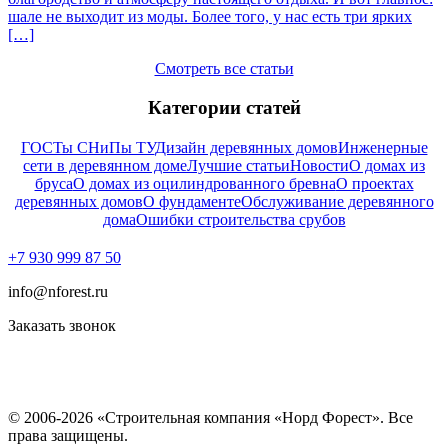
шале не выходит из моды. Более того, у нас есть три ярких
[…]
Смотреть все статьи
Категории статей
ГОСТы СНиПы ТУ
Дизайн деревянных домов
Инженерные
сети в деревянном доме
Лучшие статьи
Новости
О домах из
бруса
О домах из оцилиндрованного бревна
О проектах
деревянных домов
О фундаменте
Обслуживание деревянного
дома
Ошибки строительства срубов
+7 930 999 87 50
info@nforest.ru
Заказать звонок
Политика конфиденциальности
Согласие на обработку персональных данных
© 2006-2026 «Строительная компания «Норд Форест». Все
права защищены.