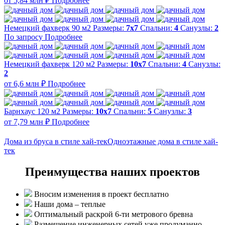
от 5,84 млн ₽
Подробнее
Немецкий фахверк 90 м2
Размеры:
7x7
Спальни:
4
Санузлы:
2
По запросу
Подробнее
Немецкий фахверк 120 м2
Размеры:
10x7
Спальни:
4
Санузлы:
2
от 6,6 млн ₽
Подробнее
Барнхаус 120 м2
Размеры:
10x7
Спальни:
5
Санузлы:
3
от 7,79 млн ₽
Подробнее
Дома из бруса в стиле хай-тек
Одноэтажные дома в стиле хай-
тек
Преимущества наших проектов
Вносим изменения в проект бесплатно
Наши дома – теплые
Оптимальный раскрой 6-ти метрового бревна
Размещение инженерных сетей уже продуманно