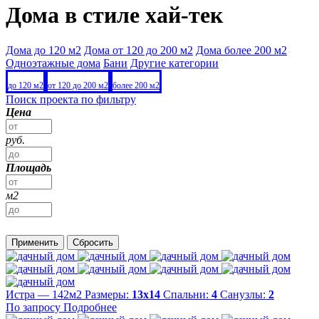
Дома в стиле хай-тек
Дома до 120 м2
Дома от 120 до 200 м2
Дома более 200 м2
Одноэтажные дома
Бани
Другие категории
до 120 м2
от 120 до 200 м2
более 200 м2
Поиск проекта по фильтру
Цена
руб.
Площадь
м2
Применить
Сбросить
Истра — 142м2
Размеры:
13х14
Спальни:
4
Санузлы:
2
По запросу
Подробнее