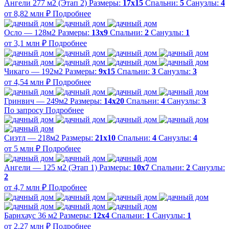
Ангели 277 м2 (Этап 2)
Размеры:
17х15
Спальни:
5
Санузлы:
4
от 8,82 млн ₽
Подробнее
Осло — 128м2
Размеры:
13х9
Спальни:
2
Санузлы:
1
от 3,1 млн ₽
Подробнее
Чикаго — 192м2
Размеры:
9х15
Спальни:
3
Санузлы:
3
от 4,54 млн ₽
Подробнее
Гринвич — 249м2
Размеры:
14х20
Спальни:
4
Санузлы:
3
По запросу
Подробнее
Сиэтл — 218м2
Размеры:
21х10
Спальни:
4
Санузлы:
4
от 5 млн ₽
Подробнее
Ангели — 125 м2 (Этап 1)
Размеры:
10х7
Спальни:
2
Санузлы:
2
от 4,7 млн ₽
Подробнее
Барнхаус 36 м2
Размеры:
12х4
Спальни:
1
Санузлы:
1
от 2,27 млн ₽
Подробнее