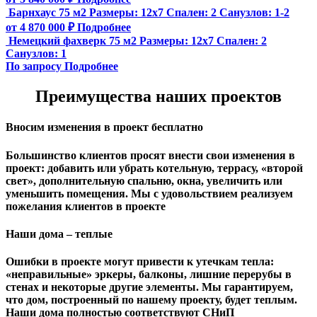
Барнхаус 75 м2
Размеры:
12x7
Спален:
2
Санузлов:
1-2
от 4 870 000 ₽
Подробнее
Немецкий фахверк 75 м2
Размеры:
12x7
Спален:
2
Санузлов:
1
По запросу
Подробнее
Преимущества наших проектов
Вносим изменения в проект бесплатно
Большинство клиентов просят внести свои изменения в
проект: добавить или убрать котельную, террасу, «второй
свет», дополнительную спальню, окна, увеличить или
уменьшить помещения. Мы с удовольствием реализуем
пожелания клиентов в проекте
Наши дома – теплые
Ошибки в проекте могут привести к утечкам тепла:
«неправильные» эркеры, балконы, лишние перерубы в
стенах и некоторые другие элементы. Мы гарантируем,
чтo дом, построенный по нашему проекту, будет теплым.
Наши дома полностью соответствуют СНиП